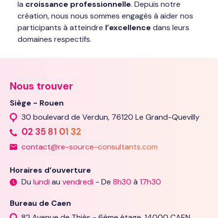
la
croissance professionnelle
. Depuis notre
création, nous nous sommes engagés à aider nos
participants à atteindre
l’excellence
dans leurs
domaines respectifs.
Nous trouver
Siège - Rouen
30 boulevard de Verdun, 76120 Le Grand-Quevilly
02 35 81 01 32
contact@re-source-consultants.com
Horaires d’ouverture
Du
lundi
au
vendredi
- De
8h30
à
17h30
Bureau de Caen
82 Avenue de Thiès - 6ème étage, 14000 CAEN