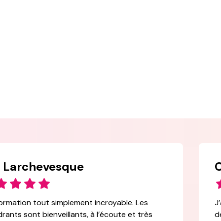
 Larchevesque
C
ormation tout simplement incroyable. Les
J
rants sont bienveillants, à l’écoute et très
d