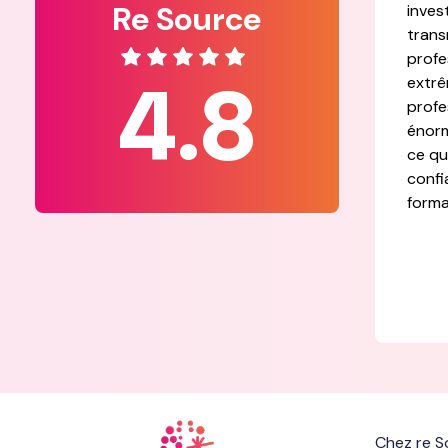
Re Source
inves
trans
profe
4.8
extrê
profe
énorm
ce qu
confi
forma
Chez re S