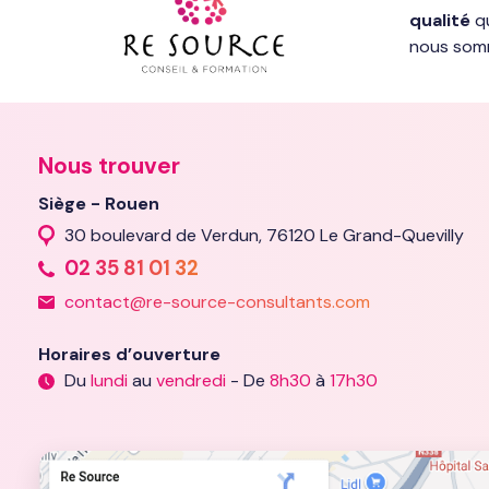
qualité
qu
nous somm
Nous trouver
Siège - Rouen
30 boulevard de Verdun, 76120 Le Grand-Quevilly
02 35 81 01 32
contact@re-source-consultants.com
Horaires d’ouverture
Du
lundi
au
vendredi
- De
8h30
à
17h30