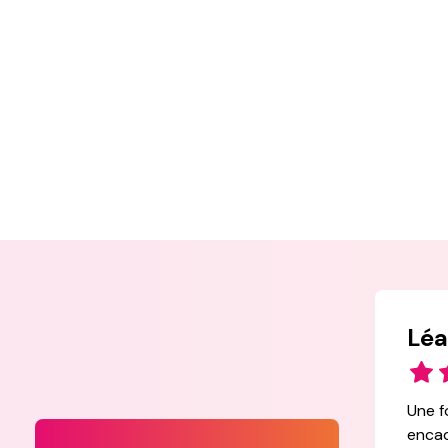
Léa
Une f
encad