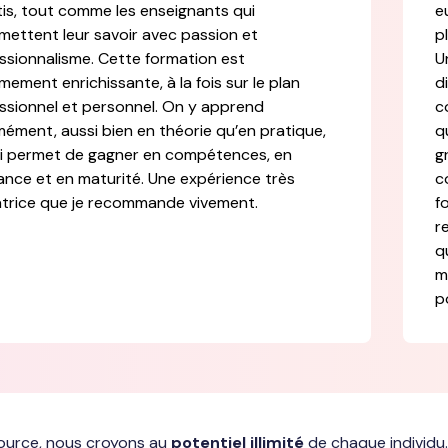
tis, tout comme les enseignants qui
e
mettent leur savoir avec passion et
p
ssionnalisme. Cette formation est
U
mement enrichissante, à la fois sur le plan
d
ssionnel et personnel. On y apprend
c
ément, aussi bien en théorie qu’en pratique,
q
i permet de gagner en compétences, en
g
ance et en maturité. Une expérience très
c
trice que je recommande vivement.
f
r
q
m
p
ource, nous croyons au
potentiel illimité
de chaque individu.