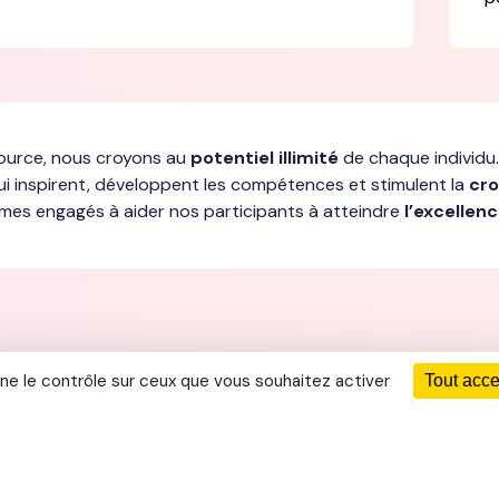
ource, nous croyons au
potentiel illimité
de chaque individu.
i inspirent, développent les compétences et stimulent la
cro
es engagés à aider nos participants à atteindre
l’excellen
Bureau de Caen
nne le contrôle sur ceux que vous souhaitez activer
Tout acce
82 Avenue de Thiès - 6ème étage, 140
02 35 81 01 32
contact@re-source-consultants.com