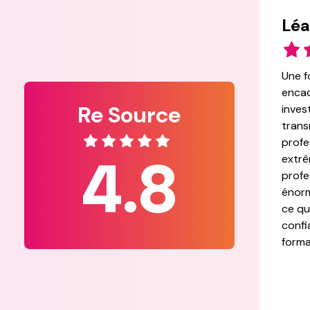
Léa
Une f
encad
Re Source
inves
trans
profe
4.8
extrê
profe
énorm
ce qu
confi
forma