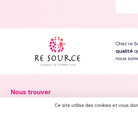
Chez re S
qualité
qu
nous somm
Nous trouver
Siège - Rouen
Ce site utilise des cookies et vous do
30 boulevard de Verdun, 76120 Le Grand-Quevilly
02 35 81 01 32
contact@re-source-consultants.com