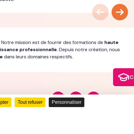
 Notre mission est de fournir des formations de
haute
issance professionnelle
. Depuis notre création, nous
ce
dans leurs domaines respectifs.
C
pter
Tout refuser
Personnaliser
00 CAEN