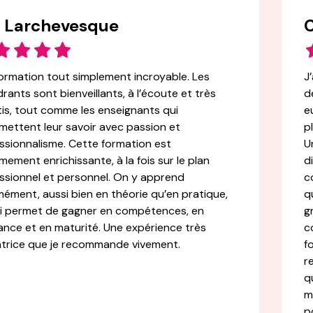
 Larchevesque
C
ormation tout simplement incroyable. Les
J
rants sont bienveillants, à l’écoute et très
d
tis, tout comme les enseignants qui
e
mettent leur savoir avec passion et
p
ssionnalisme. Cette formation est
U
mement enrichissante, à la fois sur le plan
d
ssionnel et personnel. On y apprend
c
ément, aussi bien en théorie qu’en pratique,
q
i permet de gagner en compétences, en
g
ance et en maturité. Une expérience très
c
trice que je recommande vivement.
f
r
q
m
p