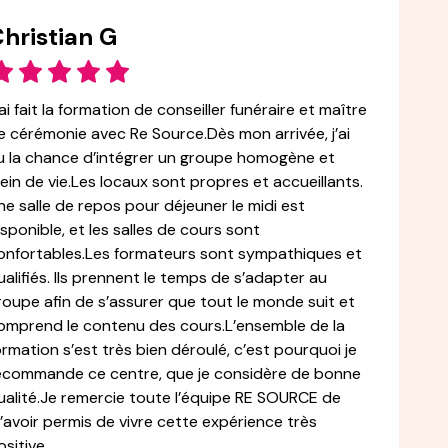
hristian G
’ai fait la formation de conseiller funéraire et maître
e cérémonie avec Re Source.Dès mon arrivée, j’ai
u la chance d’intégrer un groupe homogène et
lein de vie.Les locaux sont propres et accueillants.
ne salle de repos pour déjeuner le midi est
isponible, et les salles de cours sont
onfortables.Les formateurs sont sympathiques et
ualifiés. Ils prennent le temps de s’adapter au
roupe afin de s’assurer que tout le monde suit et
omprend le contenu des cours.L’ensemble de la
ormation s’est très bien déroulé, c’est pourquoi je
ecommande ce centre, que je considère de bonne
ualité.Je remercie toute l’équipe RE SOURCE de
’avoir permis de vivre cette expérience très
ositive.