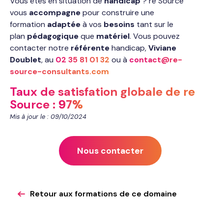
Vous êtes en situation de
handicap
? re Source
vous
accompagne
pour construire une
formation
adaptée
à vos
besoins
tant sur le
plan
pédagogique
que
matériel
. Vous pouvez
contacter notre
référente
handicap,
Viviane
Doublet
, au
02 35 81 01 32
ou à
contact@re-
source-consultants.com
Taux de satisfation globale de re
Source :
97%
Mis à jour le : 09/10/2024
Nous contacter
Retour aux formations de ce domaine